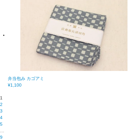
弁当包み カゴアミ
¥1,100
1
2
3
4
5
…
9