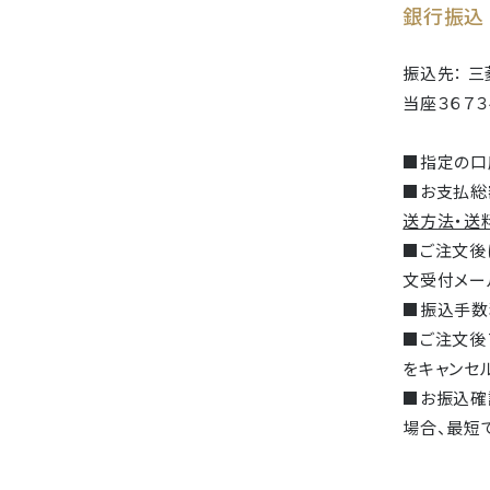
銀行振込
振込先： 三
当座３６７
■指定の口
■お支払総
送方法・送
■ご注文後
文受付メー
■振込手数
■ご注文後
をキャンセ
■お振込確
場合、最短