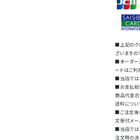
■上記のク
ざいますの
■オーダー
ードはご利
■当店では
■お支払総
商品代金合
送料につい
■ご注文後
文受付メー
■当店では
注文時の決