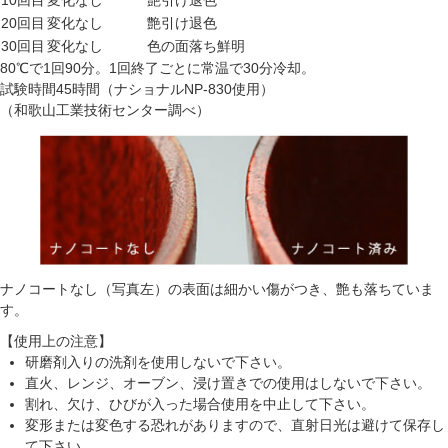
10回目
変化なし
艶引け退色
20回目
変化なし
艶引け退色
30回目
変化なし
色の面落ち鮮明
80℃で1回90分。1回終了ごとに常温で30分冷却。
試験時間45時間（ナショナルNP-830使用）
（和歌山工業技術センター調べ）
ナノコートなし（写真左）の表面は細かい傷がつき、艶も落ちていま
す。
【使用上の注意】
研磨剤入りの洗剤を使用しないで下さい。
直火、レンジ、オーブン、浸け置きでの使用はしないで下さい。
割れ、欠け、ひびが入った場合使用を中止して下さい。
変形または変色する恐れがありますので、直射日光は避けて保存し
て下さい。