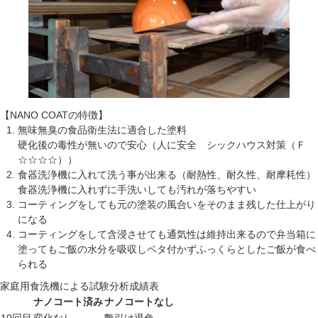
【NANO COATの特徴】
無味無臭の食品衛生法に適合した塗料
硬化後の毒性が無いので安心（人に安全 シックハウス対策（Ｆ
☆☆☆☆））
食器洗浄機に入れて洗う事が出来る（耐熱性、耐久性、耐摩耗性）
食器洗浄機に入れずに手洗いしても汚れが落ちやすい
コーティングをしても元の塗装の風合いをそのまま残した仕上がり
になる
コーティングをして含浸させても通気性は維持出来るので弁当箱に
塗ってもご飯の水分を吸収しベタ付かずふっくらとしたご飯が食べ
られる
家庭用食洗機による試験分析成績表
ナノコート済み
ナノコートなし