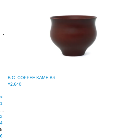
B.C. COFFEE KAME BR
¥2,640
<
1
…
3
4
5
6