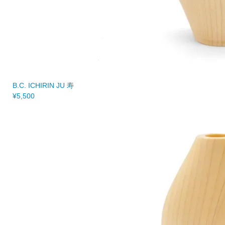
B.C. ICHIRIN JU 寿
¥5,500