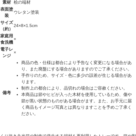
素材
桧の端材
表面塗
ウレタン塗装
装
サイズ
24×8×1.5cm
（約）
家庭用
×
食洗機
電子レ
×
ンジ
商品の色・仕様は都合により予告なく変更になる場合があ
り、また廃盤にする場合がありますのでご了承ください。
手作りのため、サイズ・色に多少の誤差が生じる場合があ
ります。
制作上の都合により、品切れの場合はご容赦ください。
備考
本商品は節やヒビが入った木材を使用しているため、傷や
節が黒い状態のものがある場合がます。また、お手元に届
く商品もイメージ写真とは異なりますことを予めご了承く
ださい。