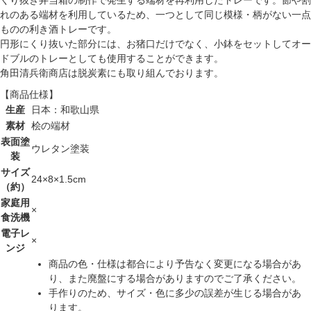
くり抜き弁当箱の制作で発生する端材を再利用したトレーです。節や割
れのある端材を利用しているため、一つとして同じ模様・柄がない一点
ものの利き酒トレーです。
円形にくり抜いた部分には、お猪口だけでなく、小鉢をセットしてオー
ドブルのトレーとしても使用することができます。
角田清兵衛商店は脱炭素にも取り組んでおります。
【商品仕様】
生産
日本：和歌山県
素材
桧の端材
表面塗
ウレタン塗装
装
サイズ
24×8×1.5cm
（約）
家庭用
×
食洗機
電子レ
×
ンジ
商品の色・仕様は都合により予告なく変更になる場合があ
り、また廃盤にする場合がありますのでご了承ください。
手作りのため、サイズ・色に多少の誤差が生じる場合があ
ります。