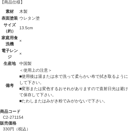
【商品仕様】
素材
木製
表面塗装
ウレタン塗
サイズ
13.5cm
（約）
家庭用食
×
洗機
電子レン
×
ジ
生産地
中国製
＜使用上の注意＞
■使用後は湯または水で洗って柔らかい布で拭き取るように
して下さい。
備考
■変形または変色するおそれがありますので直射日光は避け
て保存して下さい。
■たわしまたはみがき粉でみがかないで下さい。
商品コード
C2-271154
販売価格
330円
（税込）