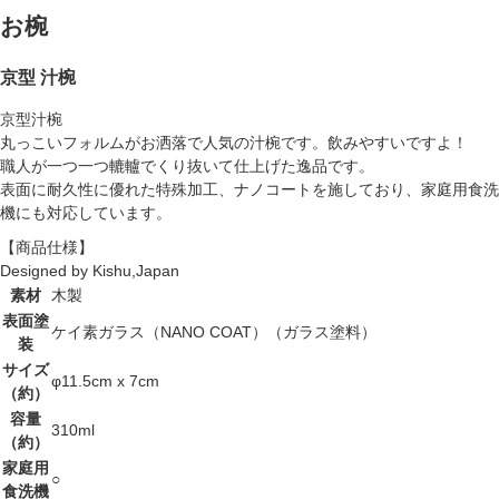
お椀
京型 汁椀
京型汁椀
丸っこいフォルムがお洒落で人気の汁椀です。飲みやすいですよ！
職人が一つ一つ轆轤でくり抜いて仕上げた逸品です。
表面に耐久性に優れた特殊加工、ナノコートを施しており、家庭用食洗
機にも対応しています。
【商品仕様】
Designed by Kishu,Japan
素材
木製
表面塗
ケイ素ガラス（NANO COAT）（ガラス塗料）
装
サイズ
φ11.5cm x 7cm
（約）
容量
310ml
（約）
家庭用
○
食洗機