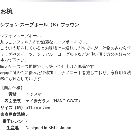
お椀
シフォン スープボール（S）ブラウン
シフォンスープボール
丸っこいフォルムがお洒落なスープボールです。
こういう形をしているとお味噌汁を連想しがちですが、汁物のみならず
サラダやスイーツ、シリアル、ヨーグルトなどお使い頂く方のお好みで
使って下さい。
職人が一つ一つ轆轤でくり抜いて仕上げた逸品です。
表面に耐久性に優れた特殊加工、ナノコートを施しており、家庭用食洗
機にも対応しています。
【商品仕様】
素材
ナツメ材
表面塗装
ケイ素ガラス（NANO COAT）
サイズ（約）
φ11cm x 7cm
家庭用食洗機
○
電子レンジ
×
生産地
Designed in Kishu Japan