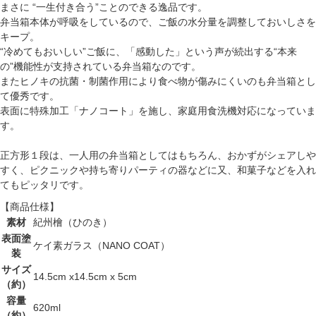
まさに “一生付き合う”ことのできる逸品です。
弁当箱本体が呼吸をしているので、ご飯の水分量を調整しておいしさを
キープ。
“冷めてもおいしい”ご飯に、「感動した」という声が続出する“本来
の”機能性が支持されている弁当箱なのです。
またヒノキの抗菌・制菌作用により食べ物が傷みにくいのも弁当箱とし
て優秀です。
表面に特殊加工「ナノコート」を施し、家庭用食洗機対応になっていま
す。
正方形１段は、一人用の弁当箱としてはもちろん、おかずがシェアしや
すく、ピクニックや持ち寄りパーティの器などに又、和菓子などを入れ
てもピッタリです。
【商品仕様】
素材
紀州檜（ひのき）
表面塗
ケイ素ガラス（NANO COAT）
装
サイズ
14.5cm x14.5cm x 5cm
（約）
容量
620ml
（約）