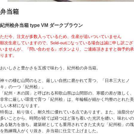
弁当箱
紀州桧弁当箱 type VM ダークブラウン
ただ今、注文が多数入っているため、生産が追いついていません
順次生産していますので、Sold-outになっている場合は誠に申し訳ござ
いませんが、『問い合わせる』ボタンより、ご連絡頂きますと御予約承
ります。
おいしさと豊かさを五感で味わう、紀州桧の弁当箱。
神々の棲む山間のもと、厳しい自然に磨かれて育つ、「日本三大ヒノ
キ」の一つ「紀州桧」。
「紀州・木の国」と呼ばれる和歌山県は山間部の、寒暖の差が激しく、
非常に厳しい環境で育つ「紀州桧」は、年輪幅が細かく均整のとれた美
しい木材になります。
特長は、粘り強く、耐久性に優れている点であります。また、油脂分が
多いことから、時間が経てば経つほど落ち着いた光沢を纏い、味わいの
ある魅力を放ち、建築材としても重用されてきた丈夫な「紀州桧」の塊
を熟練職人がくり抜き、弁当箱に仕立て上げました。