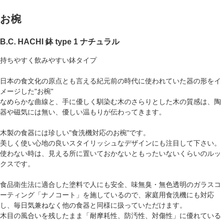
お椀
B.C. HACHI 鉢 type 1 ナチュラル
持ちやすく飲みやすい鉢タイプ
日本の食文化の原点とも言える紀元前の時代に使われていた器の形をイ
メージした"お椀"
なめらかな曲線と、手に優しく馴染む木のさらりとした木の質感は、陶
器や磁気には無い、優しい温もりが伝わってきます。
木製の食器には珍しい"食洗機対応のお椀"です。
美しく使い心地の良いスタイリッシュなデザインにも注目して下さい。
使わない時は、見える所に置いておかないともったいないくらいのルッ
クスです。
食品衛生法に適合した塗料で人にも安全、味無臭・無色透明のガラスコ
ーティング「ナノコート」を施しているので、家庭用食洗機にも対応
し、毎日気兼ねなく他の食器と同様に扱っていただけます。
木目の風合いを残したまま「耐摩耗性、防汚性、対傷性」に優れている