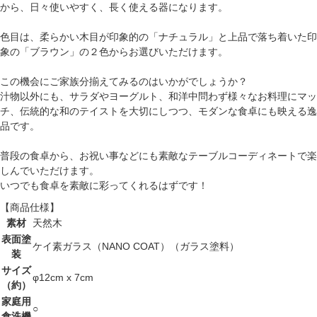
から、日々使いやすく、長く使える器になります。
色目は、柔らかい木目が印象的の「ナチュラル」と上品で落ち着いた印
象の「ブラウン」の２色からお選びいただけます。
この機会にご家族分揃えてみるのはいかがでしょうか？
汁物以外にも、サラダやヨーグルト、和洋中問わず様々なお料理にマッ
チ、伝統的な和のテイストを大切にしつつ、モダンな食卓にも映える逸
品です。
普段の食卓から、お祝い事などにも素敵なテーブルコーディネートで楽
しんでいただけます。
いつでも食卓を素敵に彩ってくれるはずです！
【商品仕様】
素材
天然木
表面塗
ケイ素ガラス（NANO COAT）（ガラス塗料）
装
サイズ
φ12cm x 7cm
（約）
家庭用
○
食洗機