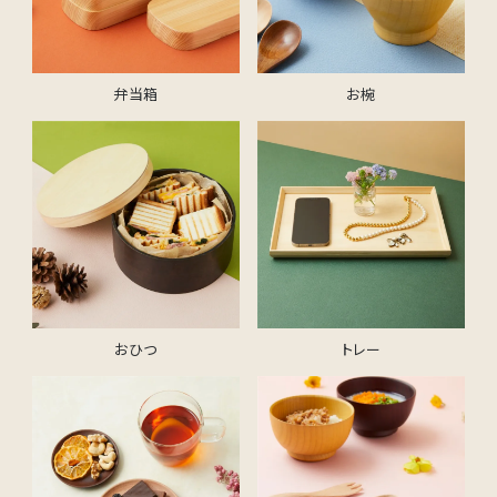
弁当箱
お椀
おひつ
トレー