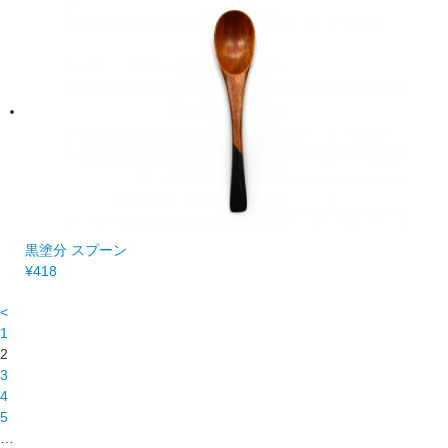
黒塗分 スプーン
¥418
<
1
2
3
4
5
…