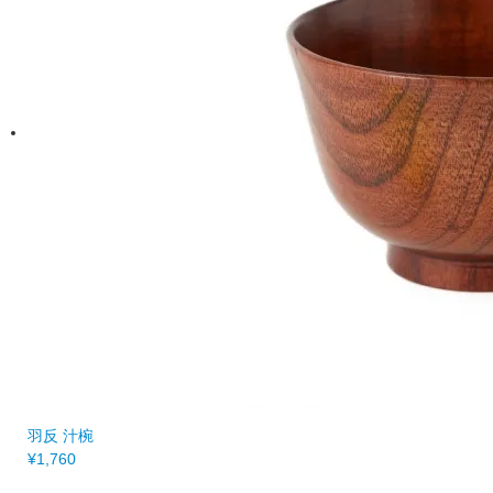
羽反 汁椀
¥1,760