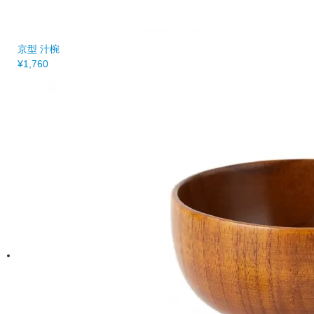
京型 汁椀
¥1,760