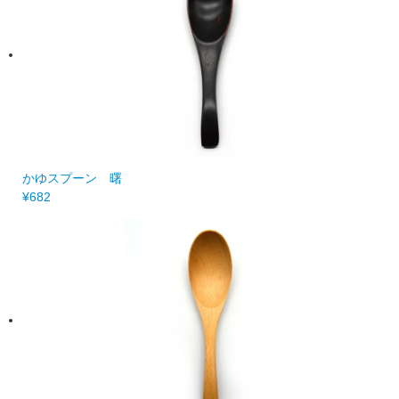
かゆスプーン 曙
¥682